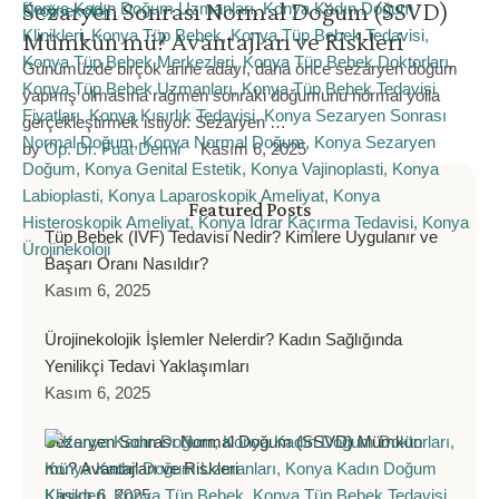
Sezaryen Sonrası Normal Doğum (SSVD)
Mümkün mü? Avantajları ve Riskleri
Günümüzde birçok anne adayı, daha önce sezaryen doğum
yapmış olmasına rağmen sonraki doğumunu normal yolla
gerçekleştirmek istiyor. Sezaryen …
by 
Op. Dr. Fuat Demir
Kasım 6, 2025
Featured Posts
Tüp Bebek (IVF) Tedavisi Nedir? Kimlere Uygulanır ve
Başarı Oranı Nasıldır?
Kasım 6, 2025
Ürojinekolojik İşlemler Nelerdir? Kadın Sağlığında
Yenilikçi Tedavi Yaklaşımları
Kasım 6, 2025
Sezaryen Sonrası Normal Doğum (SSVD) Mümkün
mü? Avantajları ve Riskleri
Kasım 6, 2025