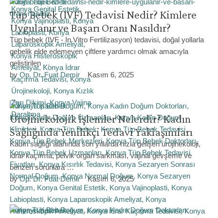
Konya Tüp Bebek
Tüp Bebek (IVF) Tedavisi Nedir? Kimlere
Uygulanır ve Başarı Oranı Nasıldır?
Tüp bebek (IVF - In Vitro Fertilizasyon) tedavisi, doğal yollarla
gebelik elde edemeyen çiftlere yardımcı olmak amacıyla
geliştirilen …
by 
Op. Dr. Fuat Demir
Kasım 6, 2025
Konya Tüp Bebek
Ürojinekolojik İşlemler Nelerdir? Kadın
Sağlığında Yenilikçi Tedavi Yaklaşımları
Kadın sağlığı alanında son yıllarda hızla gelişen ürojinekoloji,
idrar kaçırma, pelvik organ sarkması, vajinal gevşeme ve
benzeri sorunlara …
by 
Op. Dr. Fuat Demir
Kasım 6, 2025
Konya Tüp Bebek