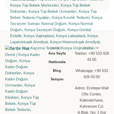
MENÜ
İLETIŞIM
Ana Sayfa
Telefon: +90 533 426
43 00
Hakkımda
Blog
Whatsapp: +90 533
426 43 00
İletişim
Adres: Enntepe Mall
Ofis Center,
Kalenderhane,
Kahraman Cd.
A Blok, No: 1 Kat