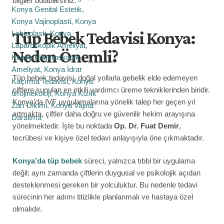
bilgiler bulabilirsiniz.
Tüp Bebek Tedavisi Konya:
Neden Önemli?
Tüp bebek tedavisi, doğal yollarla gebelik elde edemeyen
çiftlere sunulan en etkili yardımcı üreme tekniklerinden biridir.
Konya’da IVF uygulamalarına yönelik talep her geçen yıl
artmakta, çiftler daha doğru ve güvenilir hekim arayışına
yönelmektedir. İşte bu noktada
Op. Dr. Fuat Demir
,
tecrübesi ve kişiye özel tedavi anlayışıyla öne çıkmaktadır.
Konya’da tüp bebek
süreci, yalnızca tıbbi bir uygulama
değil; aynı zamanda çiftlerin duygusal ve psikolojik açıdan
desteklenmesi gereken bir yolculuktur. Bu nedenle tedavi
sürecinin her adımı titizlikle planlanmalı ve hastaya özel
olmalıdır.