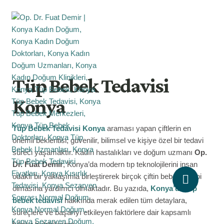
Tüp Bebek Tedavisi
Konya
Tüp Bebek Tedavisi Konya
araması yapan çiftlerin en
önemli beklentisi; güvenilir, bilimsel ve kişiye özel bir tedavi
süreci yaşamaktır. Kadın hastalıkları ve doğum uzmanı
Op.
Dr. Fuat Demir
, Konya’da modern tıp teknolojilerini insan
odaklı bir yaklaşımla birleştirerek birçok çiftin bebek sahibi
olmasına yardımcı olmaktadır. Bu yazıda,
Konya’da tüp
bebek tedavisi
hakkında merak edilen tüm detaylara,
süreçlere ve başarıyı etkileyen faktörlere dair kapsamlı