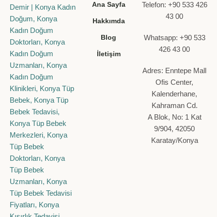
Ana Sayfa
Telefon: +90 533 426
43 00
Hakkımda
Blog
Whatsapp: +90 533
426 43 00
İletişim
Adres: Enntepe Mall
Ofis Center,
Kalenderhane,
Kahraman Cd.
A Blok, No: 1 Kat
9/904, 42050
Karatay/Konya